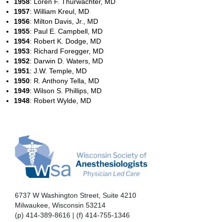
1958
: Loren F. Thurwachter, MD
1957
: William Kreul, MD
1956
: Milton Davis, Jr., MD
1955
: Paul E. Campbell, MD
1954
: Robert K. Dodge, MD
1953
: Richard Foregger, MD
1952
: Darwin D. Waters, MD
1951
: J.W. Temple, MD
1950
: R. Anthony Tella, MD
1949
: Wilson S. Phillips, MD
1948
: Robert Wylde, MD
6737 W Washington Street, Suite 4210
Milwaukee, Wisconsin 53214
(p) 414-389-8616 | (f) 414-755-1346