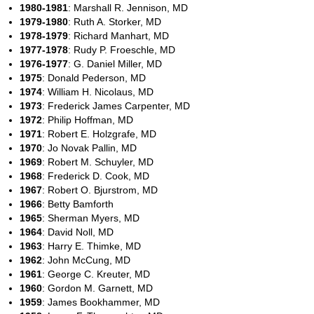
1980-1981
: Marshall R. Jennison, MD
1979-1980
: Ruth A. Storker, MD
1978-1979
: Richard Manhart, MD
1977-1978
: Rudy P. Froeschle, MD
1976-1977
: G. Daniel Miller, MD
1975
: Donald Pederson, MD
1974
: William H. Nicolaus, MD
1973
: Frederick James Carpenter, MD
1972
: Philip Hoffman, MD
1971
: Robert E. Holzgrafe, MD
1970
: Jo Novak Pallin, MD
1969
: Robert M. Schuyler, MD
1968
: Frederick D. Cook, MD
1967
: Robert O. Bjurstrom, MD
1966
: Betty Bamforth
1965
: Sherman Myers, MD
1964
: David Noll, MD
1963
: Harry E. Thimke, MD
1962
: John McCung, MD
1961
: George C. Kreuter, MD
1960
: Gordon M. Garnett, MD
1959
: James Bookhammer, MD