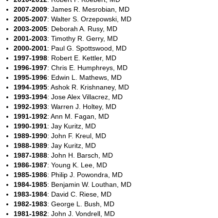
2007-2009
: James R. Mesrobian, MD
2005-2007
: Walter S. Orzepowski, MD
2003-2005
: Deborah A. Rusy, MD
2001-2003
: Timothy R. Gerry, MD
2000-2001
: Paul G. Spottswood, MD
1997-1998
: Robert E. Kettler, MD
1996-1997
: Chris E. Humphreys, MD
1995-1996
: Edwin L. Mathews, MD
1994-1995
: Ashok R. Krishnaney, MD
1993-1994
: Jose Alex Villacrez, MD
1992-1993
: Warren J. Holtey, MD
1991-1992
: Ann M. Fagan, MD
1990-1991
: Jay Kuritz, MD
1989-1990
: John F. Kreul, MD
1988-1989
: Jay Kuritz, MD
1987-1988
: John H. Barsch, MD
1986-1987
: Young K. Lee, MD
1985-1986
: Philip J. Powondra, MD
1984-1985
: Benjamin W. Louthan, MD
1983-1984
: David C. Riese, MD
1982-1983
: George L. Bush, MD
1981-1982
: John J. Vondrell, MD